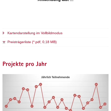
e
i
l
i
g
u
Kartendarstellung im Vollbildmodus
n
g
Preisträgerliste (*.pdf, 0,18 MB)
s
p
o
Projekte pro Jahr
r
t
a
l