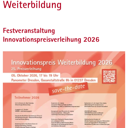
Weiterbildung
a
v
i
g
Festveranstaltung
a
Innovationspreisverleihung 2026
t
i
o
n