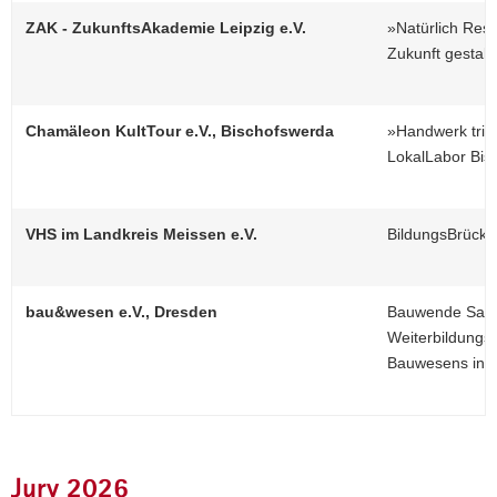
ZAK - ZukunftsAkademie Leipzig e.V.
»Natürlich Resi
Zukunft gestalt
Chamäleon KultTour e.V., Bischofswerda
»Handwerk triff
LokalLabor Bis
VHS im Landkreis Meissen e.V.
BildungsBrücke
bau&wesen e.V., Dresden
Bauwende Sachs
Weiterbildungs
Bauwesens in d
Jury 2026