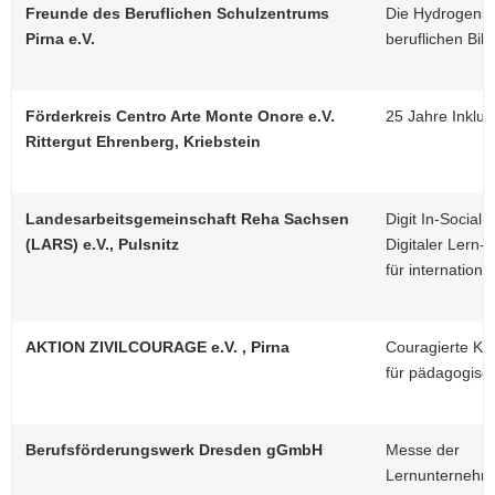
Freunde des Beruflichen Schulzentrums
Die Hydrogensc
Pirna e.V.
beruflichen Bil
Förderkreis Centro Arte Monte Onore e.V.
25 Jahre Inklus
Rittergut Ehrenberg, Kriebstein
Landesarbeitsgemeinschaft Reha Sachsen
Digit In-Social 
(LARS) e.V., Pulsnitz
Digitaler Lern
für internation
AKTION ZIVILCOURAGE e.V. , Pirna
Couragierte Kin
für pädagogisch
Berufsförderungswerk Dresden gGmbH
Messe der
Lernunternehm