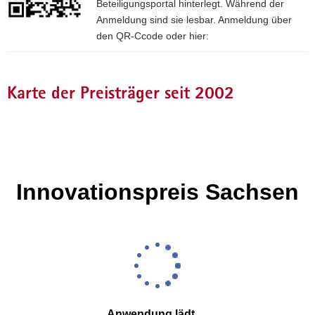
Beteiligungsportal hinterlegt. Während der
Anmeldung sind sie lesbar. Anmeldung über
den QR-Ccode oder hier:
A
n
m
Karte der Preisträger seit 2002
e
l
d
u
n
g
ü
b
e
r
B
e
t