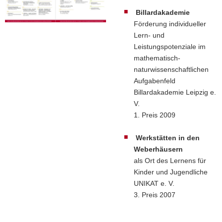
a
Billardakademie
v
Förderung individueller
i
Lern- und
g
Leistungspotenziale im
a
mathematisch-
t
naturwissenschaftlichen
i
Aufgabenfeld
o
Billardakademie Leipzig e.
n
V.
1. Preis 2009
Werkstätten in den
Weberhäusern
als Ort des Lernens für
Kinder und Jugendliche
UNIKAT e. V.
3. Preis 2007